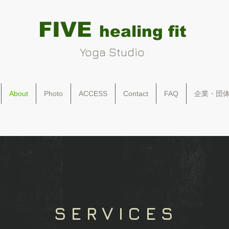
FIVE
healing fit
Yoga Studio
About
Photo
ACCESS
Contact
FAQ
企業・団
SERVICES