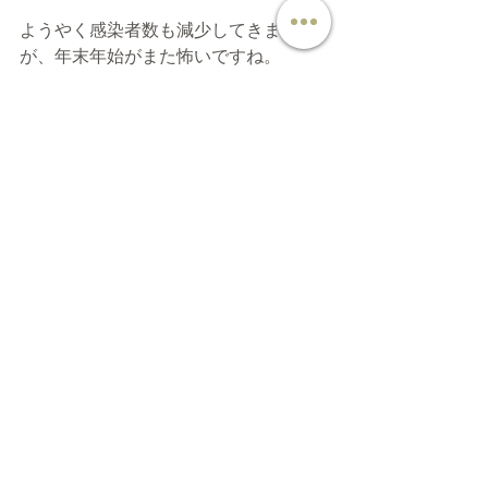
ようやく感染者数も減少してきました
が、年末年始がまた怖いですね。
涼しくなってきたので、マスクも夏ほ
ど苦じゃなくなりました。
感染対策はまだまだ継続です。
LIFE
身近な出来事
すべて表示
最新記事