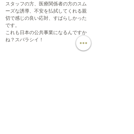
スタッフの方、医療関係者の方のスム
ーズな誘導、不安を払拭してくれる親
切で感じの良い応対、すばらしかった
です。
これも日本の公共事業になるんですか
ね？スバラシイ！
さあ、次は問題の２回目接種です。
「そりゃ１回目よりかは副反応強い
よ。」という予備知識と覚悟があるの
で大丈夫でしょう。
これが毎年となると面倒くさいですけ
どね。
さあ今日もまずは自分でできる感染予
防から。